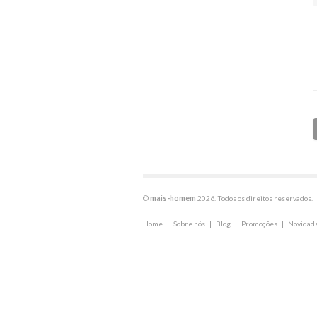
©
mais-homem
2026. Todos os direitos reservados.
Home
|
Sobre nós
|
Blog
|
Promoções
|
Novidad