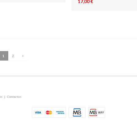
17,00 €
1
2
>
es
|
Contactos