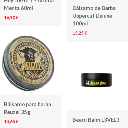
Hey Joe Nº7 - Aroma
Menta 60ml
Bálsamo de Barba
Uppercut Deluxe
16,90 €
100ml
15,25 €
Bálsamo para barba
Reuzel 35g
Beard Balm L3VEL3
14,65 €