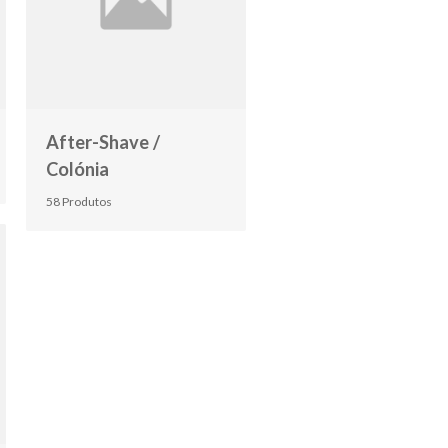
After-Shave /
Colónia
58 Produtos