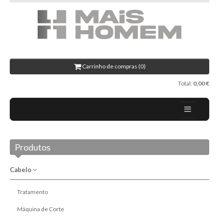
Carrinho de compras (0)
Total:
0,00 €
Home
Produtos
Sobre nós
Blog
Cabelo
Promoções
Tratamento
Novidades
Máquina de Corte