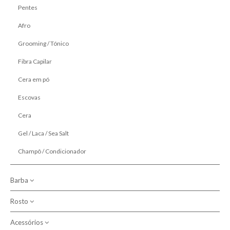
Pentes
Contactos
Afro
Grooming / Tónico
Pesquisar
Fibra Capilar
Cera em pó
Escovas
Cera
Gel / Laca / Sea Salt
Champô / Condicionador
Barba
Rosto
Fazer a Barba
Pré-Shave
Cuidar da Barba
Acessórios
Black Mask